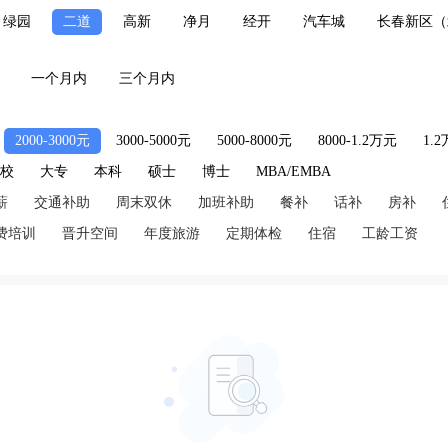
绿园
二道
高新
净月
经开
汽车城
长春新区（
一个月内
三个月内
2000-3000元
3000-5000元
5000-8000元
8000-1.2万元
1.
技校
大专
本科
硕士
博士
MBA/EMBA
薪
交通补助
周末双休
加班补助
餐补
话补
房补
费培训
晋升空间
年度旅游
定期体检
住宿
工龄工资