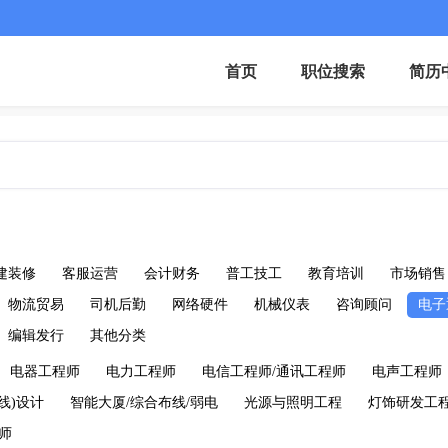
首页
职位搜索
简历
建装修
客服运营
会计财务
普工技工
教育培训
市场销售
物流贸易
司机后勤
网络硬件
机械仪表
咨询顾问
电子
编辑发行
其他分类
电器工程师
电力工程师
电信工程师/通讯工程师
电声工程师
线)设计
智能大厦/综合布线/弱电
光源与照明工程
灯饰研发工
师