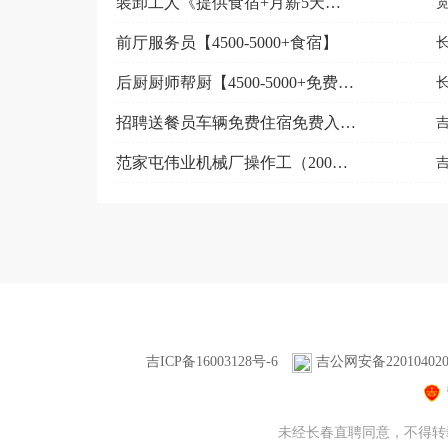
装卸工人《提供食宿+月薪5天一结算》
前厅服务员【4500-5000+食宿】
后厨厨师帮厨【4500-5000+免费食宿】
招聘送餐员车辆免费住宿免费入职奖2000元，工资日结
范家屯伟业机械厂操作工（200日结+免费食宿+）
吉ICP备16003128号-6
吉公网安备220104020
未经长春直聘同意，不得转载本