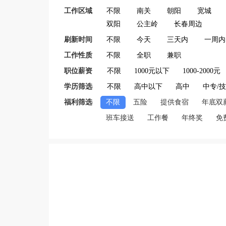
工作区域
不限
南关
朝阳
宽城
双阳
公主岭
长春周边
刷新时间
不限
今天
三天内
一周内
工作性质
不限
全职
兼职
职位薪资
不限
1000元以下
1000-2000元
学历筛选
不限
高中以下
高中
中专/
福利筛选
不限
五险
提供食宿
年底双
班车接送
工作餐
年终奖
免