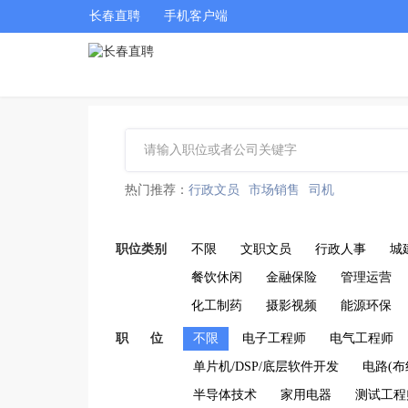
长春直聘
手机客户端
热门推荐：
行政文员
市场销售
司机
职位类别
不限
文职文员
行政人事
城
餐饮休闲
金融保险
管理运营
化工制药
摄影视频
能源环保
职 位
不限
电子工程师
电气工程师
单片机/DSP/底层软件开发
电路(布
半导体技术
家用电器
测试工程