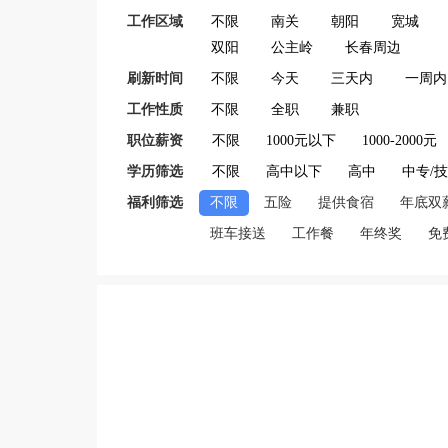
工作区域
不限
南关
朝阳
宽城
双阳
公主岭
长春周边
刷新时间
不限
今天
三天内
一周内
工作性质
不限
全职
兼职
职位薪资
不限
1000元以下
1000-2000元
学历筛选
不限
高中以下
高中
中专/
福利筛选
不限
五险
提供食宿
年底双
班车接送
工作餐
年终奖
免