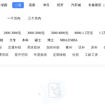
绿园
二道
高新
净月
经开
汽车城
长春新区（
一个月内
三个月内
2000-3000元
3000-5000元
5000-8000元
8000-1.2万元
1.
技校
大专
本科
硕士
博士
MBA/EMBA
薪
交通补助
周末双休
加班补助
餐补
话补
房补
费培训
晋升空间
年度旅游
定期体检
住宿
工龄工资