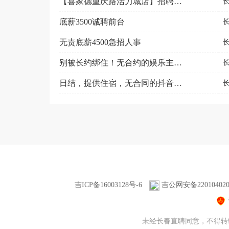
【喜家德重庆路活力城店】招聘煮教工，包吃住
底薪3500诚聘前台
无责底薪4500急招人事
别被长约绑住！无合约的娱乐主播岗
日结，提供住宿，无合同的抖音娱乐主播 无擦边 诚招
吉ICP备16003128号-6
吉公网安备220104020
未经长春直聘同意，不得转载本