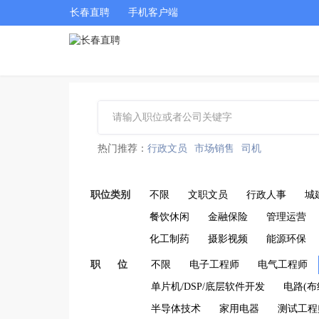
长春直聘
手机客户端
热门推荐：
行政文员
市场销售
司机
职位类别
不限
文职文员
行政人事
城
餐饮休闲
金融保险
管理运营
化工制药
摄影视频
能源环保
职 位
不限
电子工程师
电气工程师
单片机/DSP/底层软件开发
电路(布
半导体技术
家用电器
测试工程