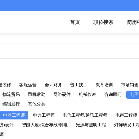
首页
职位搜索
简历
建装修
客服运营
会计财务
普工技工
教育培训
市场销售
物流贸易
司机后勤
网络硬件
机械仪表
咨询顾问
电子
编辑发行
其他分类
电器工程师
电力工程师
电信工程师/通讯工程师
电声工程师
线)设计
智能大厦/综合布线/弱电
光源与照明工程
灯饰研发工
师