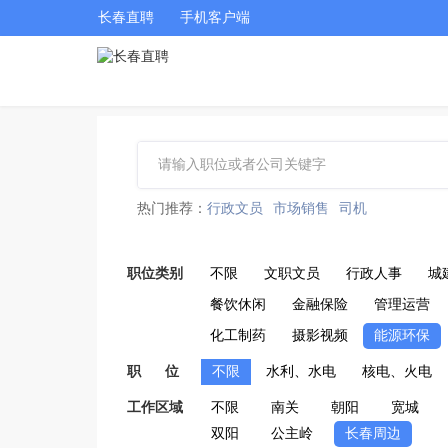
长春直聘
手机客户端
热门推荐：
行政文员
市场销售
司机
职位类别
不限
文职文员
行政人事
城
餐饮休闲
金融保险
管理运营
化工制药
摄影视频
能源环保
职 位
不限
水利、水电
核电、火电
工作区域
不限
南关
朝阳
宽城
双阳
公主岭
长春周边