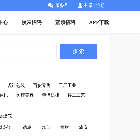
服务号
登录
|
注册
中心
校园招聘
蓝领招聘
APP下载
搜 索
设计包装
百货零售
工厂工业
通讯
医疗美容
翻译法律
轻工工艺
类燃气
北湖）
德惠
九台
榆树
农安