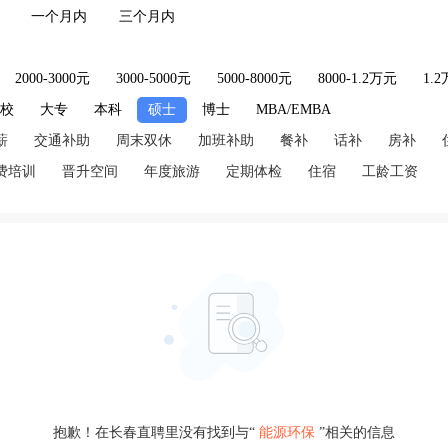
一个月内
三个月内
2000-3000元
3000-5000元
5000-8000元
8000-1.2万元
1.
技校
大专
本科
硕士
博士
MBA/EMBA
薪
交通补助
周末双休
加班补助
餐补
话补
房补
费培训
晋升空间
年度旅游
定期体检
住宿
工龄工资
抱歉！在长春直聘里没有找到与“
能源环保
”相关的信息