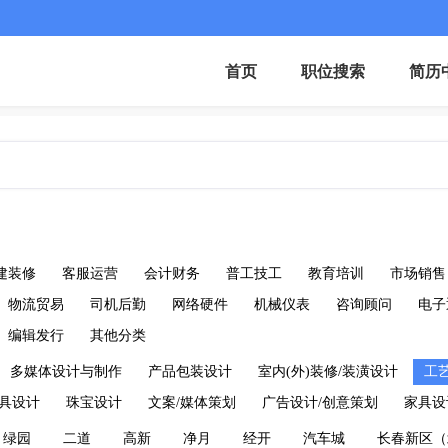
首页
职位搜索
简历
建装修
客服运营
会计财务
普工技工
教育培训
市场销售
物流贸易
司机后勤
网络硬件
机械仪表
咨询顾问
电子
编辑发行
其他分类
多媒体设计与制作
产品包装设计
室内(外)装修/装潢设计
工
具设计
珠宝设计
文案/媒体策划
广告设计/创意策划
家具设
绿园
二道
高新
净月
经开
汽车城
长春新区（