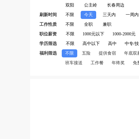
双阳
公主岭
长春周边
刷新时间
不限
今天
三天内
一周内
工作性质
不限
全职
兼职
职位薪资
不限
1000元以下
1000-2000元
学历筛选
不限
高中以下
高中
中专/
福利筛选
不限
五险
提供食宿
年底双
班车接送
工作餐
年终奖
免