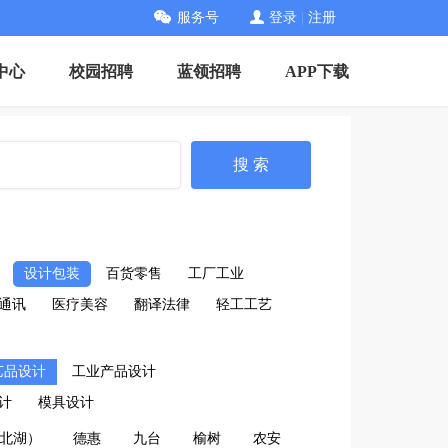
服务号
登录
|
注册
中心
校园招聘
蓝领招聘
APP下载
搜 索
设计包装
百货零售
工厂工业
通讯
医疗美容
翻译法律
轻工工艺
艺品设计
工业产品设计
计
模具设计
北湖）
德惠
九台
榆树
农安