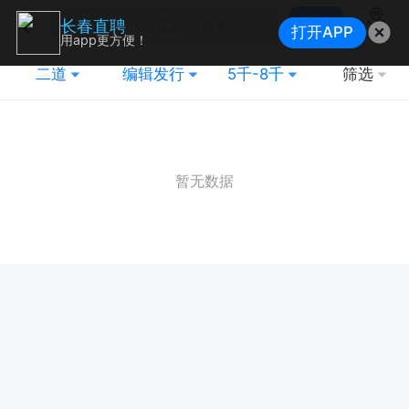
搜索
长春直聘
打开APP
地图
用app更方便！
二道
编辑发行
5千-8千
筛选
暂无数据