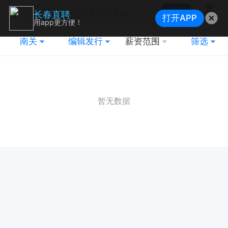
搜索
长春直聘
打开APP
地图
用app更方便！
南关
编辑发行
薪资范围
筛选
暂无数据