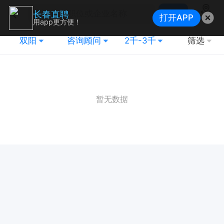
搜索
长春直聘
打开APP
地图
用app更方便！
双阳
咨询顾问
2千-3千
筛选
暂无数据