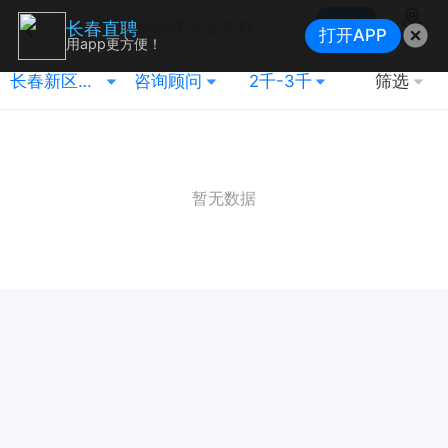
搜索
长春直聘
打开APP
地图
用app更方便！
长春新区（北湖）
咨询顾问
2千-3千
筛选
暂无数据