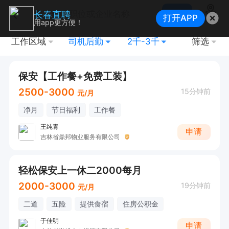
搜索
长春直聘
打开APP
地图
用app更方便！
工作区域
司机后勤
2千-3千
筛选
保安【工作餐+免费工装】
2500-3000
15分钟前
元/月
净月
节日福利
工作餐
王纯青
申请
吉林省鼎邦物业服务有限公司
轻松保安上一休二2000每月
2000-3000
19分钟前
元/月
二道
五险
提供食宿
住房公积金
于佳明
申请