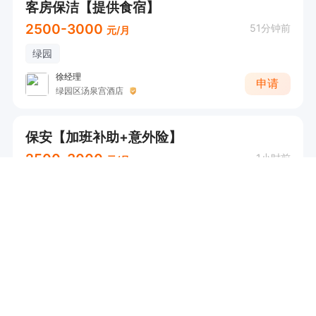
客房保洁【提供食宿】
2500-3000
51分钟前
元/月
绿园
徐经理
申请
绿园区汤泉宫酒店
保安【加班补助+意外险】
2500-3000
1小时前
元/月
朝阳
免费培训
李经理
申请
吉林省铭园物业管理服务有限公司
办公楼保洁员【意外险】
2500
1小时前
元/月
南关
免费培训
晋升空间