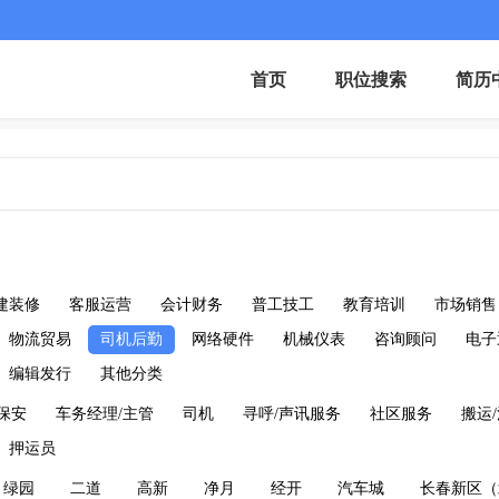
首页
职位搜索
简历
建装修
客服运营
会计财务
普工技工
教育培训
市场销售
物流贸易
司机后勤
网络硬件
机械仪表
咨询顾问
电子
编辑发行
其他分类
保安
车务经理/主管
司机
寻呼/声讯服务
社区服务
搬运
押运员
绿园
二道
高新
净月
经开
汽车城
长春新区（