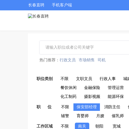
长春直聘
手机客户端
热门推荐：
行政文员
市场销售
司机
职位类别
不限
文职文员
行政人事
城
餐饮休闲
金融保险
管理运营
化工制药
摄影视频
能源环保
职 位
不限
保安部经理
消防主任
辅警
育婴师
月嫂
催乳师
工作区域
不限
南关
朝阳
宽城