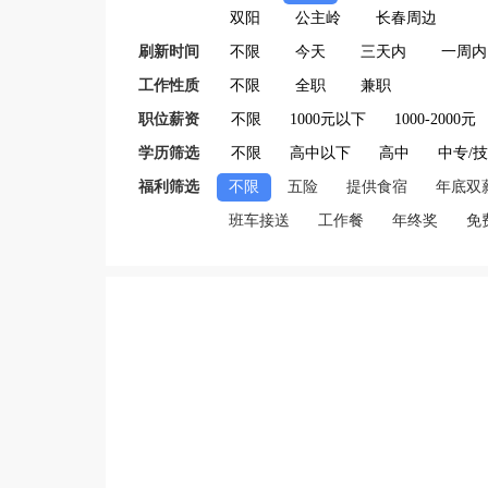
双阳
公主岭
长春周边
刷新时间
不限
今天
三天内
一周内
工作性质
不限
全职
兼职
职位薪资
不限
1000元以下
1000-2000元
学历筛选
不限
高中以下
高中
中专/
福利筛选
不限
五险
提供食宿
年底双
班车接送
工作餐
年终奖
免