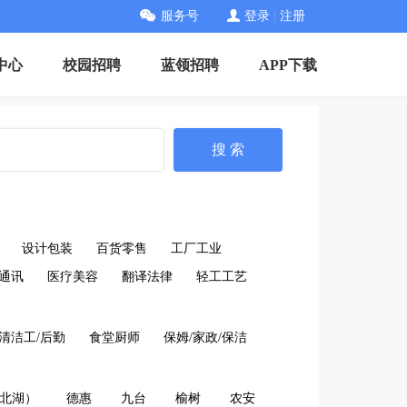
服务号
登录
|
注册
中心
校园招聘
蓝领招聘
APP下载
搜 索
设计包装
百货零售
工厂工业
通讯
医疗美容
翻译法律
轻工工艺
/清洁工/后勤
食堂厨师
保姆/家政/保洁
北湖）
德惠
九台
榆树
农安