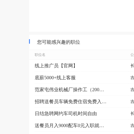
您可能感兴趣的职位
职位名
公
线上推广员【官网】
底薪5000+线上客服
范家屯伟业机械厂操作工（200日结+免费食宿+）
招聘送餐员车辆免费住宿免费入职奖2000元，工资日结
日结急聘网约车司机时间自由
送餐员月入9000配车0元入职就近分配