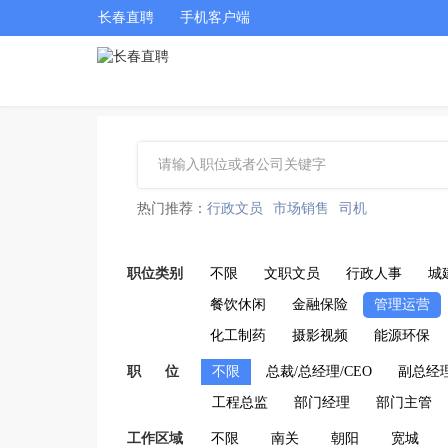
长春直聘
手机客户端
热门推荐：
行政文员
市场销售
司机
职位类别
不限
文职文员
行政人事
城
餐饮休闲
金融保险
管理运营
化工制药
摄影视频
能源环保
职 位
不限
总裁/总经理/CEO
副总经
工程总监
部门经理
部门主管
工作区域
不限
南关
朝阳
宽城