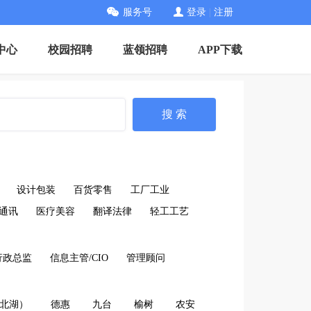
服务号
登录
|
注册
中心
校园招聘
蓝领招聘
APP下载
搜 索
设计包装
百货零售
工厂工业
通讯
医疗美容
翻译法律
轻工工艺
行政总监
信息主管/CIO
管理顾问
北湖）
德惠
九台
榆树
农安