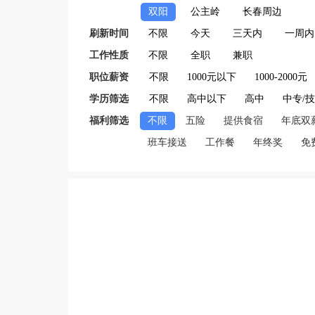
双阳
公主岭
长春周边
刷新时间
不限
今天
三天内
一周内
工作性质
不限
全职
兼职
职位薪资
不限
1000元以下
1000-2000元
学历筛选
不限
高中以下
高中
中专/
福利筛选
不限
五险
提供食宿
年底双
班车接送
工作餐
年终奖
免