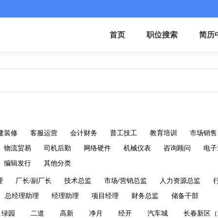
首页
职位搜索
简历
建装修
客服运营
会计财务
普工技工
教育培训
市场销售
物流贸易
司机后勤
网络硬件
机械仪表
咨询顾问
电子
编辑发行
其他分类
理
厂长/副厂长
技术总监
市场/营销总监
人力资源总监
总经理助理
经理助理
项目经理
财务总监
储备干部
绿园
二道
高新
净月
经开
汽车城
长春新区（