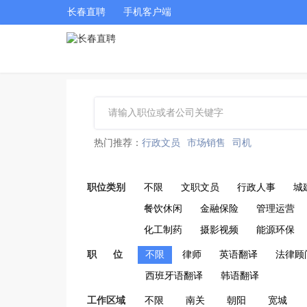
长春直聘
手机客户端
热门推荐：
行政文员
市场销售
司机
职位类别
不限
文职文员
行政人事
城
餐饮休闲
金融保险
管理运营
化工制药
摄影视频
能源环保
职 位
不限
律师
英语翻译
法律顾
西班牙语翻译
韩语翻译
工作区域
不限
南关
朝阳
宽城