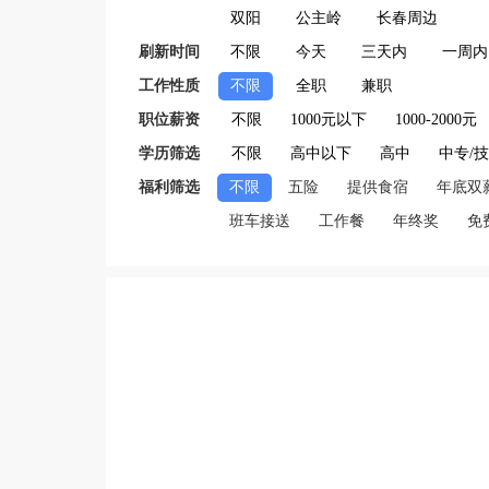
双阳
公主岭
长春周边
刷新时间
不限
今天
三天内
一周内
工作性质
不限
全职
兼职
职位薪资
不限
1000元以下
1000-2000元
学历筛选
不限
高中以下
高中
中专/
福利筛选
不限
五险
提供食宿
年底双
班车接送
工作餐
年终奖
免