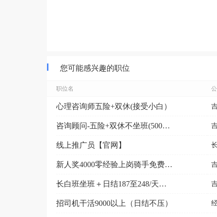
您可能感兴趣的职位
职位名
公
心理咨询师五险+双休(接受小白）
咨询顾问-五险+双休不坐班(5000-9000元）
线上推广员【官网】
新人奖4000零经验上岗骑手免费用车
长白班坐班＋日结187至248/天＋月薪5500加电...
招司机干活9000以上（日结不压）