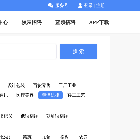
服务号
登录
|
注册
中心
校园招聘
蓝领招聘
APP下载
搜 索
设计包装
百货零售
工厂工业
通讯
医疗美容
翻译法律
轻工工艺
书记员
俄语翻译
朝鲜语翻译
北湖）
德惠
九台
榆树
农安