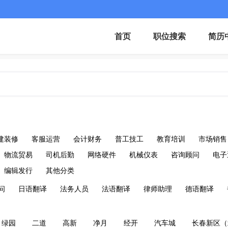
首页
职位搜索
简历
建装修
客服运营
会计财务
普工技工
教育培训
市场销售
物流贸易
司机后勤
网络硬件
机械仪表
咨询顾问
电子
编辑发行
其他分类
问
日语翻译
法务人员
法语翻译
律师助理
德语翻译
绿园
二道
高新
净月
经开
汽车城
长春新区（