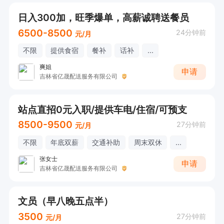
日入300加，旺季爆单，高薪诚聘送餐员
6500-8500
24分钟前
元/月
不限
提供食宿
餐补
话补
...
爽姐
申请
吉林省亿晟配送服务有限公司
站点直招0元入职/提供车电/住宿/可预支
8500-9500
27分钟前
元/月
不限
年底双薪
交通补助
周末双休
...
张女士
申请
吉林省亿晟配送服务有限公司
文员（早八晚五点半）
3500
27分钟前
元/月