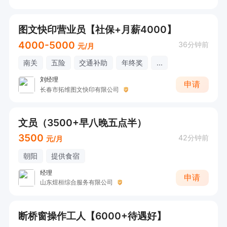
图文快印营业员【社保+月薪4000】
4000-5000
36分钟前
元/月
南关
五险
交通补助
年终奖
...
刘经理
申请
长春市拓维图文快印有限公司
文员（3500+早八晚五点半）
3500
42分钟前
元/月
朝阳
提供食宿
经理
申请
山东煜桓综合服务有限公司
断桥窗操作工人【6000+待遇好】