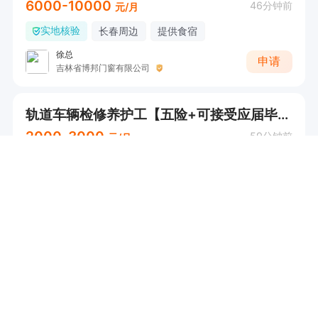
6000-10000
46分钟前
元/月
实地核验
长春周边
提供食宿
徐总
申请
吉林省博邦门窗有限公司
轨道车辆检修养护工【五险+可接受应届毕业生+周末双休】储备岗
2000-3000
59分钟前
元/月
不限
五险
周末双休
节日福利
...
张经理
申请
长春市碌星轨道车辆配件有限公司
客服[6000+法休+节假日福利+满一年五险一金]
6000-10000
1小时前
元/月
宽城
免费培训
晋升空间
高国辉