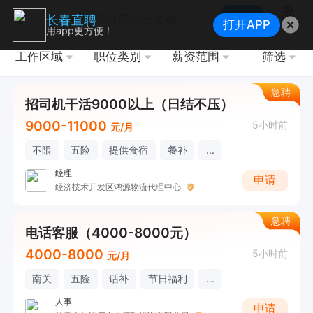
搜索
长春直聘
打开APP
地图
用app更方便！
工作区域
职位类别
薪资范围
筛选
急聘
招司机干活9000以上（日结不压）
9000-11000
5小时前
元/月
不限
五险
提供食宿
餐补
...
经理
申请
经济技术开发区鸿源物流代理中心
急聘
电话客服（4000-8000元）
4000-8000
5小时前
元/月
南关
五险
话补
节日福利
...
人事
申请