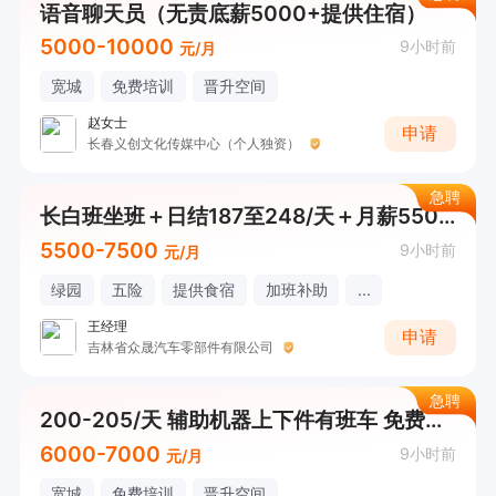
语音聊天员（无责底薪5000+提供住宿）
5000-10000
9小时前
元/月
宽城
免费培训
晋升空间
赵女士
申请
长春义创文化传媒中心（个人独资）
急聘
长白班坐班＋日结187至248/天＋月薪5500加电子厂
5500-7500
9小时前
元/月
绿园
五险
提供食宿
加班补助
...
王经理
申请
吉林省众晟汽车零部件有限公司
急聘
200-205/天 辅助机器上下件有班车 免费食宿+
6000-7000
9小时前
元/月
宽城
免费培训
晋升空间