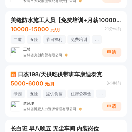
长春市大众物流装配有限责任公司
美缝防水施工人员【免费培训+月薪10000+】
10000-15000
21分钟前
元/月
二道
五险
节日福利
免费培训
...
王总
申请
吉林省克创商贸有限公司
日杰198/天供吃供带班车康迪泰克
新
5000-6000
8小时前
元/月
绿园
五险
提供食宿
住房公积金
...
赵经理
申请
吉林省博宏人力资源管理有限公司
长白班 早八晚五 无尘车间 内装岗位