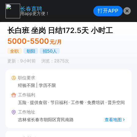
长春直聘
打开APP
用app更方便！
长白班 坐岗 日结172.5天 小时工
5000-5500
元/月
全职
朝阳
招50人
更新：9小时前
浏览：2875次
职位要求
经验不限
学历不限
工作福利
五险
提供食宿
节日福利
工作餐
免费培训
晋升空间
工作地址
吉林省长春市朝阳区育民南路
查看地图