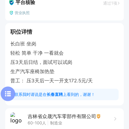
平台核验
通过1项
营业执照
职位详情
长白班 坐岗  

轻松 简单 干净 一看就会

压3天后日结，面试可以试岗

生产汽车座椅加热垫

‬普工： 压3天后一天一开支172.5元/天
联系我时请说是在
长春直聘
上看到的，谢谢！
吉林省众晟汽车零部件有限公司
60-100人
制造业