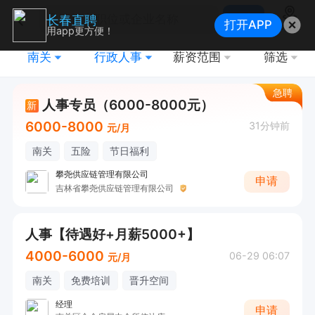
搜索
长春直聘
打开APP
地图
用app更方便！
南关
行政人事
薪资范围
筛选
急聘
人事专员（6000-8000元）
新
6000-8000
31分钟前
元/月
南关
五险
节日福利
攀尧供应链管理有限公司
申请
吉林省攀尧供应链管理有限公司
人事【待遇好+月薪5000+】
4000-6000
06-29 06:07
元/月
南关
免费培训
晋升空间
经理
申请