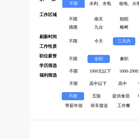
不限
水利、水电
核电、火
工作区域
不限
南关
朝阳
德惠
九台
榆树
刷新时间
不限
今天
三天内
工作性质
职位薪资
不限
全职
兼职
学历筛选
不限
1000元以下
1000-200
福利筛选
不限
高中以下
高中
不限
五险
提供食宿
带薪年假
班车接送
工作餐