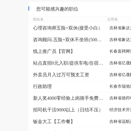
您可能感兴趣的职位
职位名
公司名
心理咨询师五险+双休(接受小白）
吉林省象达
咨询顾问-五险+双休不坐班(5000-9000元）
吉林省象达
线上推广员【官网】
长春直聘网
站点直招0元入职/提供车电/住宿/可预支
吉林省亿晟
外卖员月入过万可预支工资
吉林省亿晟
行政助理
长春市瑞弛
新人奖4000零经验上岗骑手免费用车
吉林省德邦
招司机干活9000以上（日结不压）
经济技术开
钣金大工【工作餐】
吉林省远航