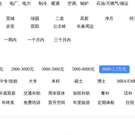
电
电厂、电力
制冷、暖通
空调、锅炉
石油/天燃气/储运
宽城
绿园
二道
高新
净月
经
农安
双阳
公主岭
长春周边
一周内
一个月内
三个月内
0元
2000-3000元
3000-5000元
5000-8000元
8000-1.2万元
中专/技校
大专
本科
硕士
博士
MBA/EM
年底双薪
交通补助
周末双休
加班补助
餐补
话补
年终奖
免费培训
晋升空间
年度旅游
定期体检
住宿