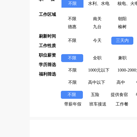
不限
水利、水电
核电、火
工作区域
不限
南关
朝阳
德惠
九台
榆树
刷新时间
不限
今天
三天内
工作性质
职位薪资
不限
全职
兼职
学历筛选
不限
1000元以下
1000-200
福利筛选
不限
高中以下
高中
不限
五险
提供食宿
带薪年假
班车接送
工作餐