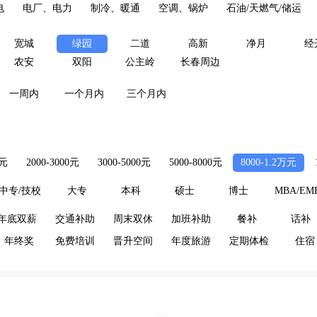
电
电厂、电力
制冷、暖通
空调、锅炉
石油/天燃气/储运
宽城
绿园
二道
高新
净月
经
农安
双阳
公主岭
长春周边
一周内
一个月内
三个月内
0元
2000-3000元
3000-5000元
5000-8000元
8000-1.2万元
中专/技校
大专
本科
硕士
博士
MBA/EM
年底双薪
交通补助
周末双休
加班补助
餐补
话补
年终奖
免费培训
晋升空间
年度旅游
定期体检
住宿