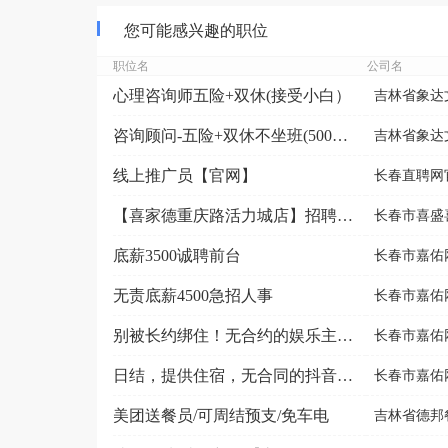
您可能感兴趣的职位
职位名
公司名
心理咨询师五险+双休(接受小白）
吉林省象达
咨询顾问-五险+双休不坐班(5000-9000元）
吉林省象达
线上推广员【官网】
长春直聘网
【喜家德重庆路活力城店】招聘煮教工，包吃住
长春市喜盛喜
底薪3500诚聘前台
长春市嘉佑
无责底薪4500急招人事
长春市嘉佑
别被长约绑住！无合约的娱乐主播岗
长春市嘉佑
日结，提供住宿，无合同的抖音娱乐主播 无擦边 诚招
长春市嘉佑
美团送餐员/可周结预支/免车电
吉林省德邦