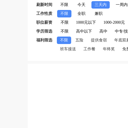
刷新时间
不限
今天
三天内
一周内
工作性质
不限
全职
兼职
职位薪资
不限
1000元以下
1000-2000元
学历筛选
不限
高中以下
高中
中专/
福利筛选
不限
五险
提供食宿
年底双
班车接送
工作餐
年终奖
免