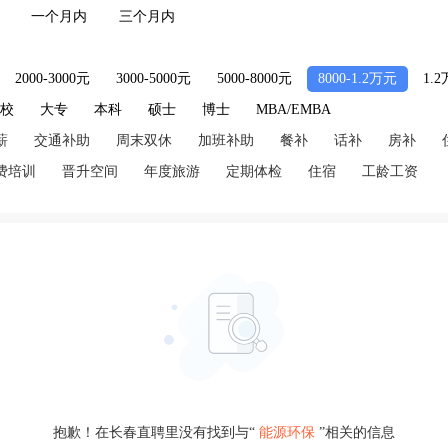
一个月内
三个月内
2000-3000元
3000-5000元
5000-8000元
8000-1.2万元
1.
技校
大专
本科
硕士
博士
MBA/EMBA
薪
交通补助
周末双休
加班补助
餐补
话补
房补
费培训
晋升空间
年度旅游
定期体检
住宿
工龄工资
抱歉！在长春直聘里没有找到与“
能源环保
”相关的信息