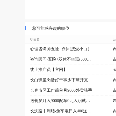
您可能感兴趣的职位
职位名
公
心理咨询师五险+双休(接受小白）
咨询顾问-五险+双休不坐班(5000-9000元）
线上推广员【官网】
长白班坐岗活好干事少下班开支172.5/天供吃供住
长春市区工作简单月9000外卖骑手
送餐员月入9000配车0元入职就近分配
长沈路丨周结-免车电日入400送餐员