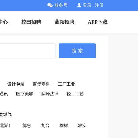
服务号
登录
|
注册
中心
校园招聘
蓝领招聘
APP下载
搜 索
设计包装
百货零售
工厂工业
通讯
医疗美容
翻译法律
轻工工艺
类燃气
北湖）
德惠
九台
榆树
农安