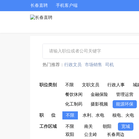
长春直聘
手机客户端
热门推荐：
行政文员
市场销售
司机
职位类别
不限
文职文员
行政人事
城
餐饮休闲
金融保险
管理运营
化工制药
摄影视频
能源环保
职 位
不限
水利、水电
核电、火电
工作区域
不限
南关
朝阳
宽城
双阳
公主岭
长春周边