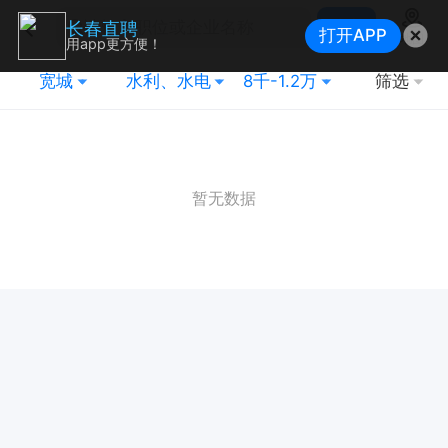
搜索
长春直聘
打开APP
地图
用app更方便！
宽城
水利、水电
8千-1.2万
筛选
暂无数据