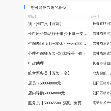
您可能感兴趣的职位
职位名
公司名
线上推广员【官网】
长春直聘网
长白班坐岗活好干事少下班开支172.5/天供吃供住
吉林省博宏
咨询顾问-五险+双休不坐班(5000-9000元）
吉林省象达
心理咨询师五险+双休(接受小白）
吉林省象达
行政助理
长春市瑞弛
航空票务员【五险一金】
北方起航（吉
店员（5000-8000元）
朝阳区粞米
店内导购5000-8000元
朝阳区粞米
服务员【5000-5500+满勤+免费食宿】
高新技术产业