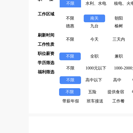
不限
水利、水电
核电、火
工作区域
不限
南关
朝阳
德惠
九台
榆树
刷新时间
不限
今天
三天内
工作性质
职位薪资
不限
全职
兼职
学历筛选
不限
1000元以下
1000-200
福利筛选
不限
高中以下
高中
不限
五险
提供食宿
带薪年假
班车接送
工作餐