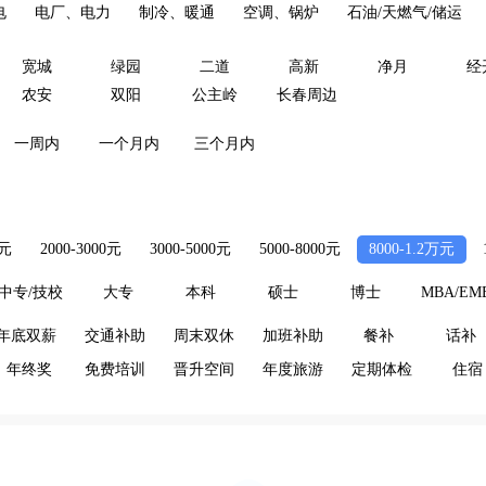
电
电厂、电力
制冷、暖通
空调、锅炉
石油/天燃气/储运
宽城
绿园
二道
高新
净月
经
农安
双阳
公主岭
长春周边
一周内
一个月内
三个月内
0元
2000-3000元
3000-5000元
5000-8000元
8000-1.2万元
中专/技校
大专
本科
硕士
博士
MBA/EM
年底双薪
交通补助
周末双休
加班补助
餐补
话补
年终奖
免费培训
晋升空间
年度旅游
定期体检
住宿