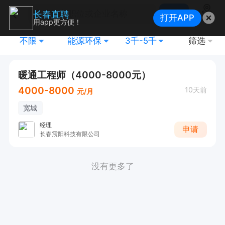
搜索
长春直聘
打开APP
地图
用app更方便！
不限
能源环保
3千-5千
筛选
暖通工程师（4000-8000元）
4000-8000
10天前
元/月
宽城
经理
申请
长春震阳科技有限公司
没有更多了