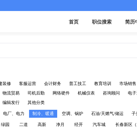
首页
职位搜索
简历
建装修
客服运营
会计财务
普工技工
教育培训
市场销售
物流贸易
司机后勤
网络硬件
机械仪表
咨询顾问
电子
编辑发行
其他分类
电厂、电力
制冷、暖通
空调、锅炉
石油/天燃气/储运
子
绿园
二道
高新
净月
经开
汽车城
长春新区（