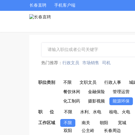
长春直聘
手机客户端
热门推荐：
行政文员
市场销售
司机
职位类别
不限
文职文员
行政人事
城
餐饮休闲
金融保险
管理运营
化工制药
摄影视频
能源环保
职 位
不限
水利、水电
核电、火电
工作区域
不限
南关
朝阳
宽城
双阳
公主岭
长春周边