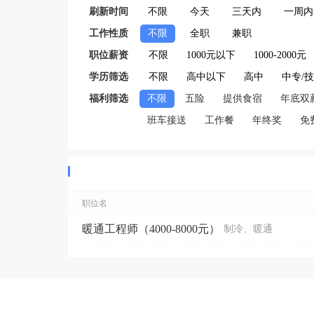
刷新时间
不限
今天
三天内
一周内
工作性质
不限
全职
兼职
职位薪资
不限
1000元以下
1000-2000元
学历筛选
不限
高中以下
高中
中专/
福利筛选
不限
五险
提供食宿
年底双
班车接送
工作餐
年终奖
免
职位名
暖通工程师（4000-8000元）
制冷、暖通