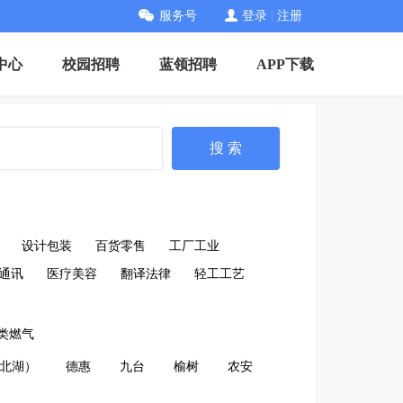
服务号
登录
|
注册
中心
校园招聘
蓝领招聘
APP下载
搜 索
设计包装
百货零售
工厂工业
通讯
医疗美容
翻译法律
轻工工艺
类燃气
北湖）
德惠
九台
榆树
农安