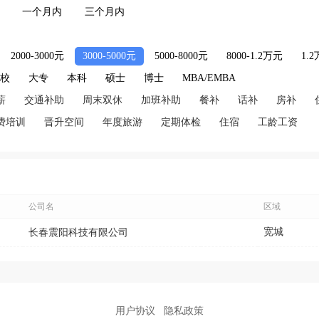
一个月内
三个月内
2000-3000元
3000-5000元
5000-8000元
8000-1.2万元
1.
技校
大专
本科
硕士
博士
MBA/EMBA
薪
交通补助
周末双休
加班补助
餐补
话补
房补
费培训
晋升空间
年度旅游
定期体检
住宿
工龄工资
公司名
区域
宽城
长春震阳科技有限公司
用户协议
隐私政策