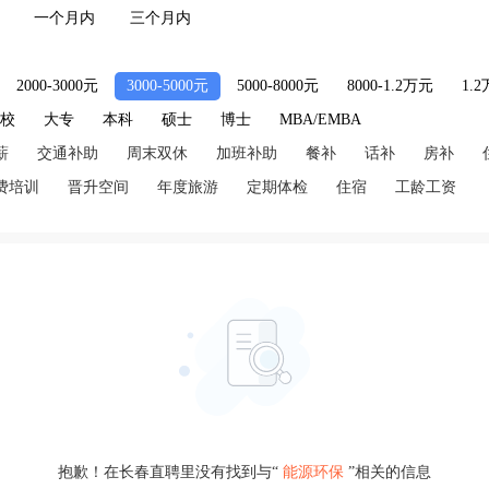
一个月内
三个月内
2000-3000元
3000-5000元
5000-8000元
8000-1.2万元
1.
技校
大专
本科
硕士
博士
MBA/EMBA
薪
交通补助
周末双休
加班补助
餐补
话补
房补
费培训
晋升空间
年度旅游
定期体检
住宿
工龄工资
抱歉！在长春直聘里没有找到与“
能源环保
”相关的信息