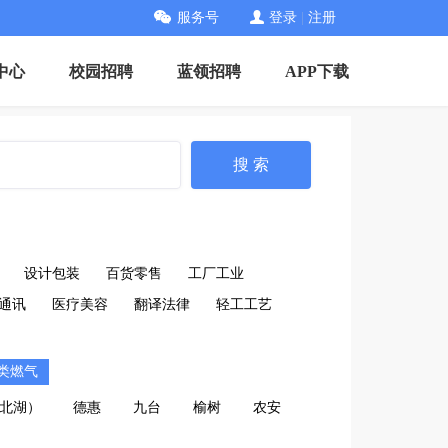
服务号
登录
|
注册
中心
校园招聘
蓝领招聘
APP下载
搜 索
设计包装
百货零售
工厂工业
通讯
医疗美容
翻译法律
轻工工艺
类燃气
北湖）
德惠
九台
榆树
农安