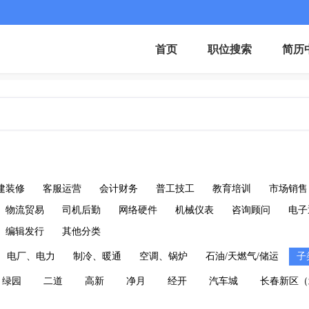
首页
职位搜索
简历
建装修
客服运营
会计财务
普工技工
教育培训
市场销售
物流贸易
司机后勤
网络硬件
机械仪表
咨询顾问
电子
编辑发行
其他分类
电厂、电力
制冷、暖通
空调、锅炉
石油/天燃气/储运
子
绿园
二道
高新
净月
经开
汽车城
长春新区（