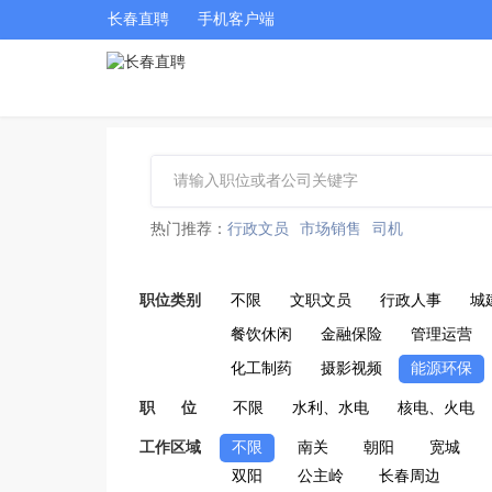
长春直聘
手机客户端
热门推荐：
行政文员
市场销售
司机
职位类别
不限
文职文员
行政人事
城
餐饮休闲
金融保险
管理运营
化工制药
摄影视频
能源环保
职 位
不限
水利、水电
核电、火电
工作区域
不限
南关
朝阳
宽城
双阳
公主岭
长春周边