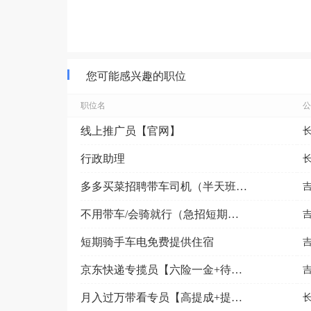
您可能感兴趣的职位
职位名
公
线上推广员【官网】
行政助理
多多买菜招聘带车司机（半天班+电话沟通）
不用带车/会骑就行（急招短期骑手）
短期骑手车电免费提供住宿
京东快递专揽员【六险一金+待遇好+高薪资8000+】
月入过万带看专员【高提成+提供食宿】