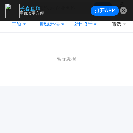
搜索
长春直聘
打开APP
地图
用app更方便！
二道
能源环保
2千-3千
筛选
暂无数据