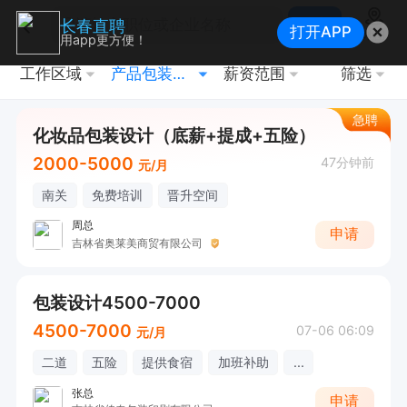
搜索
长春直聘
打开APP
地图
用app更方便！
工作区域
产品包装设计
薪资范围
筛选
急聘
化妆品包装设计（底薪+提成+五险）
2000-5000
47分钟前
元/月
南关
免费培训
晋升空间
周总
申请
吉林省奥莱美商贸有限公司
包装设计4500-7000
4500-7000
07-06 06:09
元/月
二道
五险
提供食宿
加班补助
...
张总
申请