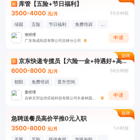
库管【五险+节日福利】
新
3500-4000
55分钟前
元/月
绿园
五险
节日福利
免费培训
...
张经理
申请
广东海成拍卖有限公司吉林分公司
急聘
京东快递专揽员【六险一金+待遇好+高薪资8000+】
新
6000-8000
56分钟前
元/月
朝阳
免费培训
晋升空间
姜经理
申请
吉林京邦达供应链科技有限公司长春林园分公司
急聘
急聘送餐员高价平推0元入职
3500-8000
1小时前
元/月
不限
五险
提供食宿
加班补助
...