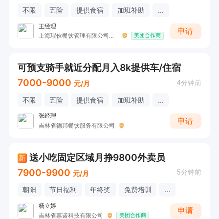
不限
五险
提供食宿
加班补助
...
王经理
申请
上海瑆伙餐饮管理有限公司长春分公司
美团合作商
可预支骑手就近分配月入8k提供车/住宿
7000-9000
4分钟前
元/月
不限
五险
提供食宿
加班补助
...
张经理
申请
吉林省德邦餐饮服务有限公司
送小吃固定区域月挣9800外卖员
新
7900-9900
5分钟前
元/月
朝阳
节日福利
年终奖
免费培训
...
杨立婷
申请
吉林省嘉诺科技有限公司
美团合作商