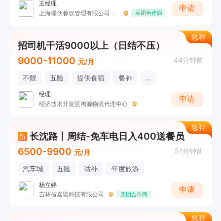
王经理
申请
上海瑆伙餐饮管理有限公司长春分公司
美团合作商
急聘
招司机干活9000以上（日结不压）
9000-11000
44分钟前
元/月
不限
五险
提供食宿
餐补
...
经理
申请
经济技术开发区鸿源物流代理中心
急聘
长沈路丨周结-免车电日入400送餐员
新
6500-9900
51分钟前
元/月
汽车城
五险
话补
年度旅游
杨立婷
申请
吉林省嘉诺科技有限公司
美团合作商
急聘