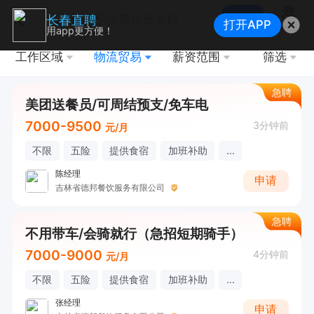
搜索
长春直聘
打开APP
地图
用app更方便！
工作区域
物流贸易
薪资范围
筛选
急聘
美团送餐员/可周结预支/免车电
7000-9500
3分钟前
元/月
不限
五险
提供食宿
加班补助
...
陈经理
申请
吉林省德邦餐饮服务有限公司
急聘
不用带车/会骑就行（急招短期骑手）
7000-9000
4分钟前
元/月
不限
五险
提供食宿
加班补助
...
张经理
申请