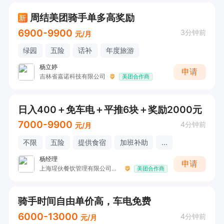
周结美团骑手单多高奖励
新
6900-9900
3分钟前
元/月
绿园
五险
话补
年度旅游
杨立婷
申请
吉林省嘉诺科技有限公司
美团合作商
日入400＋免车电＋平推6块＋奖励2000元
7000-9900
4分钟前
元/月
不限
五险
提供食宿
加班补助
...
杨经理
申请
上海瑆伙餐饮管理有限公司长春分公司
美团合作商
骑手时间自由单价高，车电免费
6000-13000
4分钟前
元/月