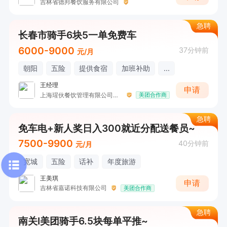
吉林省德邦餐饮服务有限公司
急聘
长春市骑手6块5一单免费车
6000-9000
37分钟前
元/月
朝阳
五险
提供食宿
加班补助
...
王经理
申请
上海瑆伙餐饮管理有限公司长春分公司
美团合作商
急聘
免车电+新人奖日入300就近分配送餐员~
7500-9900
40分钟前
元/月
宽城
五险
话补
年度旅游
王美琪
申请
吉林省嘉诺科技有限公司
美团合作商
急聘
南关I美团骑手6.5块每单平推~