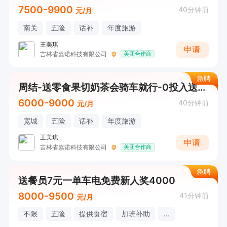
7500-9900
40分钟前
元/月
南关
五险
话补
年度旅游
王美琪
申请
吉林省嘉诺科技有限公司
美团合作商
急聘
周结-送零食果切奶茶会骑车就行-0投入送餐员
6000-9000
40分钟前
元/月
宽城
五险
话补
年度旅游
王美琪
申请
吉林省嘉诺科技有限公司
美团合作商
急聘
送餐员7元一单车电免费新人奖4000
8000-9500
41分钟前
元/月
不限
五险
提供食宿
加班补助
...