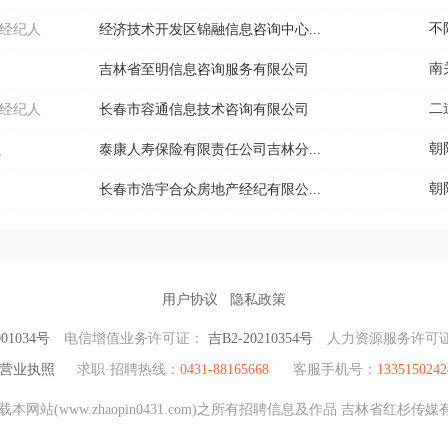
不
险经纪人
经济技术开发区锦融信息咨询中心...
南
吉林省至明信息咨询服务有限公司
二
险经纪人
长春市容通信息技术咨询有限公司
朝
人
泰康人寿保险有限责任公司吉林分...
朝
长春市浩宇合众房地产经纪有限公...
用户协议
隐私政策
01034号
电信增值业务许可证：
吉B2-20210354号
人力资源服务许可
营业执照
求职·招聘热线：
0431-88165668
客服手机号：
1335150242
网站(www.zhaopin0431.com)之所有招聘信息及作品 吉林省红杉