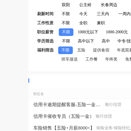
双阳
公主岭
长春周边
刷新时间
不限
今天
三天内
一周内
工作性质
不限
全职
兼职
职位薪资
不限
1000元以下
1000-2000元
学历筛选
不限
高中以下
高中
中专/
福利筛选
不限
五险
提供食宿
年底双
班车接送
工作餐
年终奖
免
职位名
信用卡逾期提醒客服-五险一金高提成
银行信贷
信用卡催收专员（五险一金）
银行信贷
车险销售【五险+月薪8000+】
保险业务/保险经纪