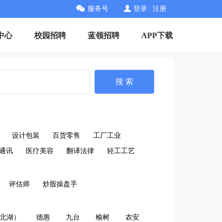
服务号
登录
|
注册
中心
校园招聘
蓝领招聘
APP下载
搜 索
设计包装
百货零售
工厂工业
通讯
医疗美容
翻译法律
轻工工艺
评估师
炒股操盘手
北湖）
德惠
九台
榆树
农安