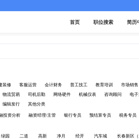
首页
职位搜索
简历
建装修
客服运营
会计财务
普工技工
教育培训
市场销售
物流贸易
司机后勤
网络硬件
机械仪表
咨询顾问
电子
编辑发行
其他分类
融投资分析
融资经理/主管
银行专员
预结算专员
税务专员
绿园
二道
高新
净月
经开
汽车城
长春新区（