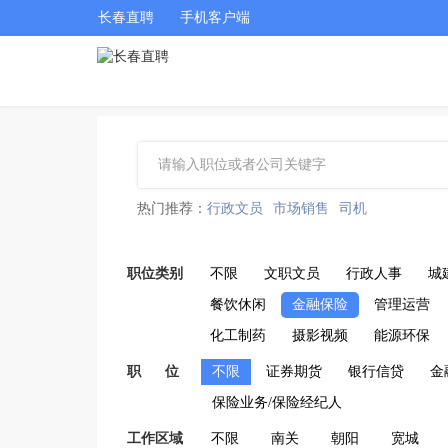
长春直聘
手机客户端
热门推荐：
行政文员
市场销售
司机
职位类别
不限
文职文员
行政人事
城
餐饮休闲
金融保险
管理运营
化工制药
摄影视频
能源环保
职 位
不限
证券期货
银行信贷
金
保险业务/保险经纪人
工作区域
不限
南关
朝阳
宽城