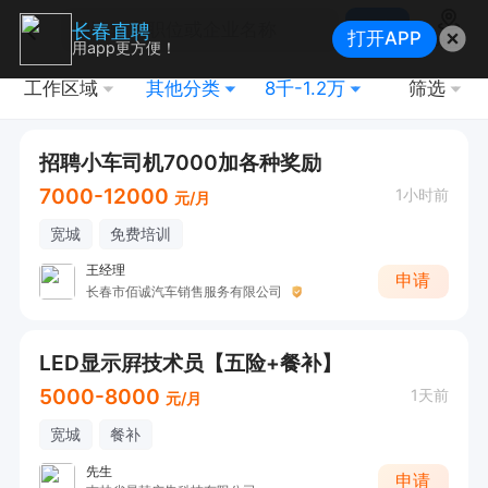
搜索
长春直聘
打开APP
地图
用app更方便！
工作区域
其他分类
8千-1.2万
筛选
招聘小车司机7000加各种奖励
7000-12000
1小时前
元/月
宽城
免费培训
王经理
申请
长春市佰诚汽车销售服务有限公司
LED显示屛技术员【五险+餐补】
5000-8000
1天前
元/月
宽城
餐补
先生
申请