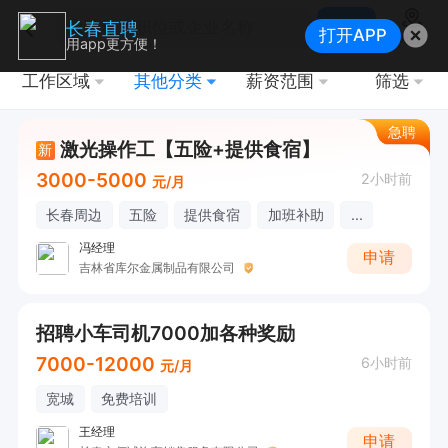
搜索
长春直聘
打开APP
地图
用app更方便！
工作区域
其他分类
薪资范围
筛选
急聘
激光操作工【五险+提供食宿】
新
3000-5000
2小时前
元/月
长春周边
五险
提供食宿
加班补助
...
冯经理
申请
吉林省库尔金属制品有限公司
招聘小车司机7000加各种奖励
7000-12000
6小时前
元/月
宽城
免费培训
王经理
申请