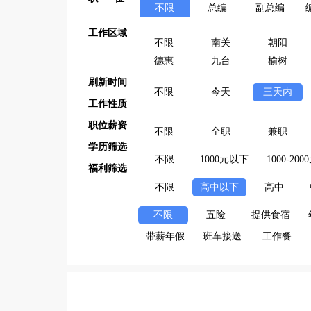
不限
总编
副总编
工作区域
不限
南关
朝阳
德惠
九台
榆树
刷新时间
不限
今天
三天内
工作性质
职位薪资
不限
全职
兼职
学历筛选
不限
1000元以下
1000-200
福利筛选
不限
高中以下
高中
不限
五险
提供食宿
带薪年假
班车接送
工作餐