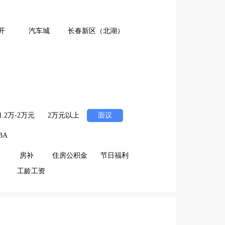
开
汽车城
长春新区（北湖）
1.2万-2万元
2万元以上
面议
BA
房补
住房公积金
节日福利
工龄工资