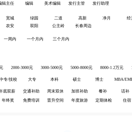
编辑主任
编辑
美术编辑
发行主管
发行助理
宽城
绿园
二道
高新
净月
经
农安
双阳
公主岭
长春周边
一周内
一个月内
三个月内
0元
2000-3000元
3000-5000元
5000-8000元
8000-1.2万元
中专/技校
大专
本科
硕士
博士
MBA/EM
年底双薪
交通补助
周末双休
加班补助
餐补
话补
年终奖
免费培训
晋升空间
年度旅游
定期体检
住宿