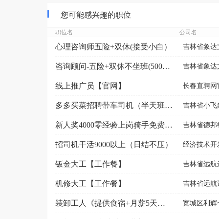
您可能感兴趣的职位
职位名
公司名
心理咨询师五险+双休(接受小白）
吉林省象达
咨询顾问-五险+双休不坐班(5000-9000元）
吉林省象达
线上推广员【官网】
长春直聘网
多多买菜招聘带车司机（半天班+电话沟通）
吉林省小飞
新人奖4000零经验上岗骑手免费用车
吉林省德邦
招司机干活9000以上（日结不压）
经济技术开
钣金大工【工作餐】
吉林省远航
机修大工【工作餐】
吉林省远航
装卸工人《提供食宿+月薪5天一结算》
宽城区利辉