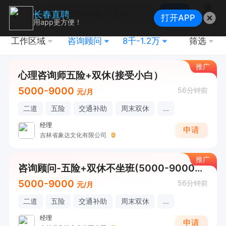
搜索
长春直聘
打开APP
地图
用app更方便！
工作区域
咨询顾问
8千-1.2万
筛选
推广
心理咨询师五险+双休(接受小白）
5000-9000
56分钟前
元/月
二道
五险
交通补助
周末双休
...
经理
申请
吉林省象达文化有限公司
推广
咨询顾问-五险+双休不坐班(5000-9000元）
5000-9000
56分钟前
元/月
二道
五险
交通补助
周末双休
...
经理
申请