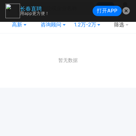
搜索
长春直聘
打开APP
地图
用app更方便！
高新
咨询顾问
1.2万-2万
筛选
暂无数据