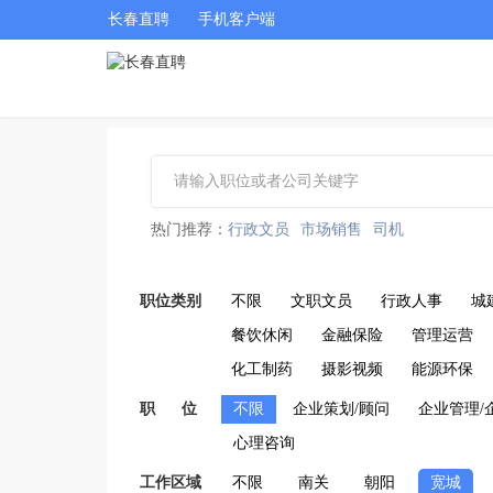
长春直聘
手机客户端
热门推荐：
行政文员
市场销售
司机
职位类别
不限
文职文员
行政人事
城
餐饮休闲
金融保险
管理运营
化工制药
摄影视频
能源环保
职 位
不限
企业策划/顾问
企业管理/
心理咨询
工作区域
不限
南关
朝阳
宽城