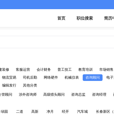
首页
职位搜索
简历
建装修
客服运营
会计财务
普工技工
教育培训
市场销售
物流贸易
司机后勤
网络硬件
机械仪表
咨询顾问
电子
编辑发行
其他分类
企管顾问
涉外咨询师
高级猎头顾问
咨询总监
咨询经理
绿园
二道
高新
净月
经开
汽车城
长春新区（