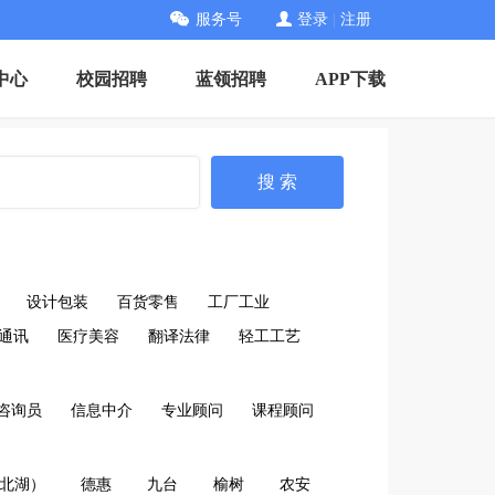
服务号
登录
|
注册
中心
校园招聘
蓝领招聘
APP下载
搜 索
设计包装
百货零售
工厂工业
通讯
医疗美容
翻译法律
轻工工艺
咨询员
信息中介
专业顾问
课程顾问
北湖）
德惠
九台
榆树
农安