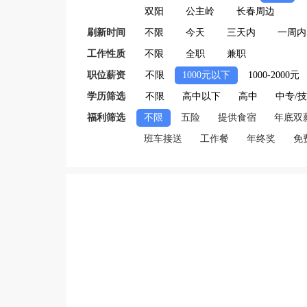
双阳
公主岭
长春周边
刷新时间
不限
今天
三天内
一周内
工作性质
不限
全职
兼职
职位薪资
不限
1000元以下
1000-2000元
学历筛选
不限
高中以下
高中
中专/
福利筛选
不限
五险
提供食宿
年底双
班车接送
工作餐
年终奖
免