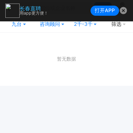
搜索
长春直聘
打开APP
地图
用app更方便！
九台
咨询顾问
2千-3千
筛选
暂无数据