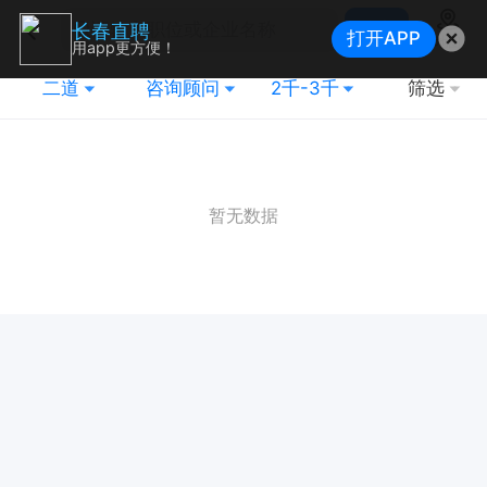
搜索
长春直聘
打开APP
地图
用app更方便！
二道
咨询顾问
2千-3千
筛选
暂无数据