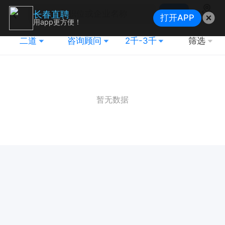
搜索
长春直聘
打开APP
地图
用app更方便！
二道
咨询顾问
2千-3千
筛选
暂无数据