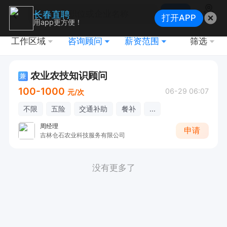
搜索
长春直聘
打开APP
地图
用app更方便！
工作区域
咨询顾问
薪资范围
筛选
农业农技知识顾问
兼
100-1000
06-29 06:07
元/次
不限
五险
交通补助
餐补
...
周经理
申请
吉林仓石农业科技服务有限公司
没有更多了