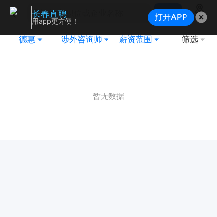
搜索
长春直聘
打开APP
地图
用app更方便！
德惠
涉外咨询师
薪资范围
筛选
暂无数据