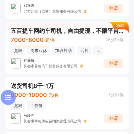
邰立涛
申请
北方起航（吉林）航空服务有限公司
急聘
五百提车网约车司机，自由提现，不限平台不锁流水
7000-8000
26分钟前
元/月
宽城
周末双休
加班补助
话补
...
孙薇薇
申请
长春市君临汽车销售服务有限公司
送货司机8千-1万
8000-10000
1分钟前
元/月
宽城
工作餐
马经理
申请
长春懒掌柜供应链物流管理有限公司