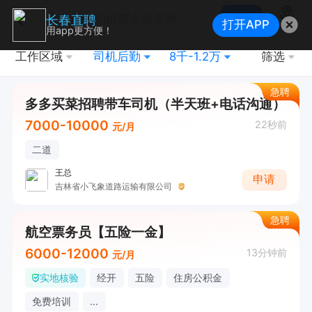
搜索
长春直聘
打开APP
地图
用app更方便！
工作区域
司机后勤
8千-1.2万
筛选
急聘
多多买菜招聘带车司机（半天班+电话沟通）
7000-10000
22秒前
元/月
二道
王总
申请
吉林省小飞象道路运输有限公司
急聘
航空票务员【五险一金】
6000-12000
13分钟前
元/月
实地核验
经开
五险
住房公积金
免费培训
...