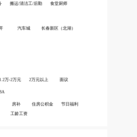
务
搬运/清洁工/后勤
食堂厨师
开
汽车城
长春新区（北湖）
1.2万-2万元
2万元以上
面议
BA
房补
住房公积金
节日福利
工龄工资