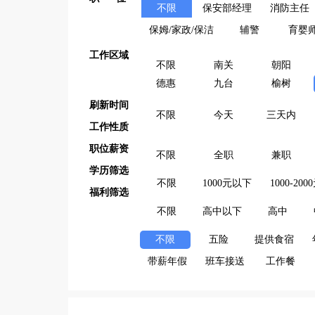
不限
保安部经理
消防主任
保姆/家政/保洁
辅警
育婴
工作区域
不限
南关
朝阳
德惠
九台
榆树
刷新时间
不限
今天
三天内
工作性质
职位薪资
不限
全职
兼职
学历筛选
不限
1000元以下
1000-200
福利筛选
不限
高中以下
高中
不限
五险
提供食宿
带薪年假
班车接送
工作餐