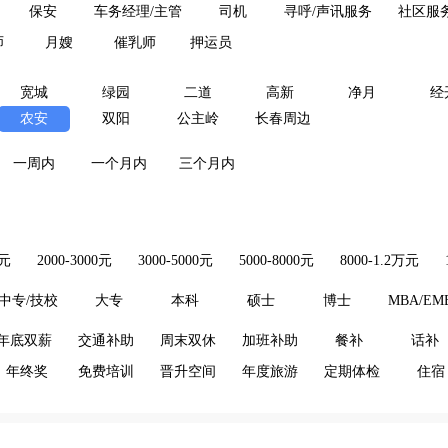
保安
车务经理/主管
司机
寻呼/声讯服务
社区服
师
月嫂
催乳师
押运员
宽城
绿园
二道
高新
净月
经
农安
双阳
公主岭
长春周边
一周内
一个月内
三个月内
0元
2000-3000元
3000-5000元
5000-8000元
8000-1.2万元
中专/技校
大专
本科
硕士
博士
MBA/EM
年底双薪
交通补助
周末双休
加班补助
餐补
话补
年终奖
免费培训
晋升空间
年度旅游
定期体检
住宿