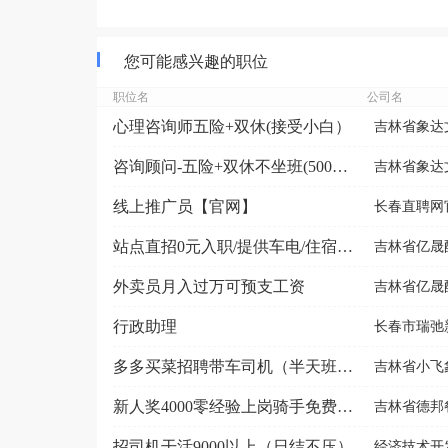
您可能感兴趣的职位
职位名
公司名
心理咨询师五险+双休(接受小白）
吉林省象达
咨询顾问-五险+双休不坐班(5000-9000元）
吉林省象达
线上推广员【官网】
长春直聘网
站点直招0元入职/提供车电/住宿/可预支
吉林省亿晟
外卖员月入过万可预支工资
吉林省亿晟
行政助理
长春市瑞弛
多多买菜招聘带车司机（半天班+电话沟通）
吉林省小飞
新人奖4000零经验上岗骑手免费用车
吉林省德邦
招司机干活9000以上（日结不压）
经济技术开