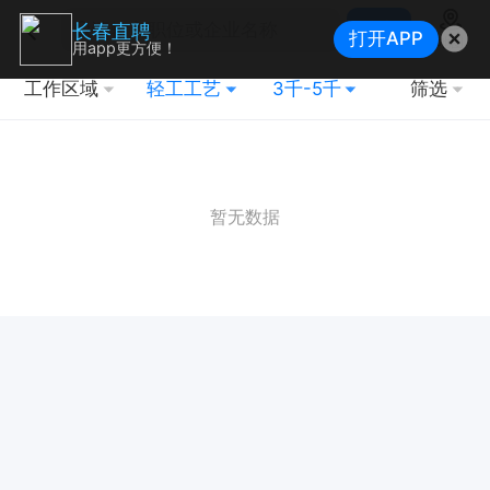
搜索
长春直聘
打开APP
地图
用app更方便！
工作区域
轻工工艺
3千-5千
筛选
暂无数据