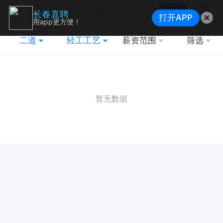
搜索
长春直聘
打开APP
地图
用app更方便！
二道
轻工工艺
薪资范围
筛选
暂无数据