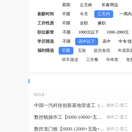
双阳
公主岭
长春周边
刷新时间
不限
今天
三天内
一周内
工作性质
不限
全职
兼职
职位薪资
不限
1000元以下
1000-2000元
学历筛选
不限
高中以下
高中
中专/
福利筛选
不限
五险
提供食宿
年底双
班车接送
工作餐
年终奖
免
职位名
中国一汽科技创新基地管道工（3000-6000+待遇...
操作工/普工
数控铣操作工【6000-10000+五险+免费食宿】
操作工/普工
数控龙门铣【6000-12000+五险+提供食宿】
操作工/普工