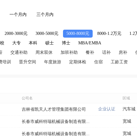
一个月内
三个月内
2000-3000元
3000-5000元
5000-8000元
8000-1.2万元
1.
技校
大专
本科
硕士
博士
MBA/EMBA
薪
交通补助
周末双休
加班补助
餐补
话补
房补
费培训
晋升空间
年度旅游
定期体检
住宿
工龄工资
公司名
区域
企业认证
汽车城
吉林省凯天人才管理集团有限公司
宽城
长春市威科特瑞机械设备制造有限...
宽城
长春市威科特瑞机械设备制造有限...