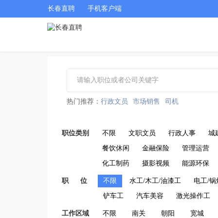
长春直聘
手机客户端
热门推荐：
行政文员
市场销售
司机
职位类别
不限
文职文员
行政人事
城
餐饮休闲
金融保险
管理运营
化工制药
摄影视频
能源环保
职 位
不限
水工/木工/油漆工
电工/锅
铲车工
汽车美容
激光操作工
工作区域
不限
南关
朝阳
宽城