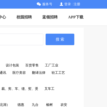
服务号
登录
|
注册
中心
校园招聘
蓝领招聘
APP下载
搜 索
设计包装
百货零售
工厂工业
通讯
医疗美容
翻译法律
轻工工艺
裁、剪、车、缝、熨、烫
叉车工
北湖）
德惠
九台
榆树
农安