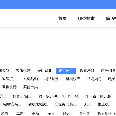
首页
职位搜索
简历
建装修
客服运营
会计财务
普工技工
教育培训
市场销售
物流贸易
司机后勤
网络硬件
机械仪表
咨询顾问
电子
编辑发行
其他分类
炉工
操作工/普工
钳、钣、铆、冲、焊、铸
车、铣、刨、磨
装卸/安装工
钩机/挖掘机
分拣员/分拣工
瓦工
推土机
绿园
二道
高新
净月
经开
汽车城
长春新区（