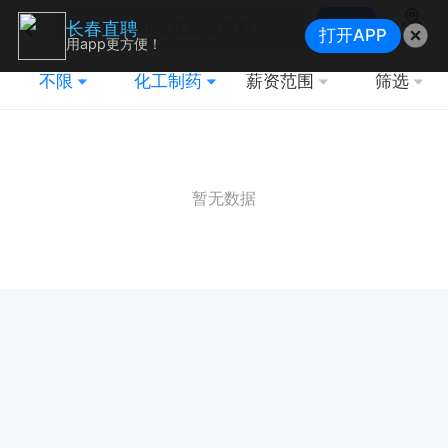
搜索
长春直聘
打开APP
地图
用app更方便！
不限
化工制药
薪资范围
筛选
暂无数据