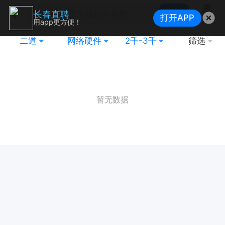
搜索
长春直聘
打开APP
地图
用app更方便！
二道
网络硬件
2千-3千
筛选
暂无数据