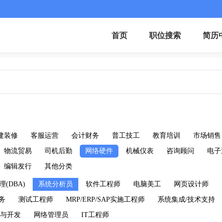
首页
职位搜索
简历
建装修
客服运营
会计财务
普工技工
教育培训
市场销售
物流贸易
司机后勤
网络硬件
机械仪表
咨询顾问
电子
编辑发行
其他分类
(DBA)
系统分析员
软件工程师
电脑美工
网页设计师
商务
测试工程师
MRP/ERP/SAP实施工程师
系统集成/技术支持
与开发
网络管理员
IT工程师