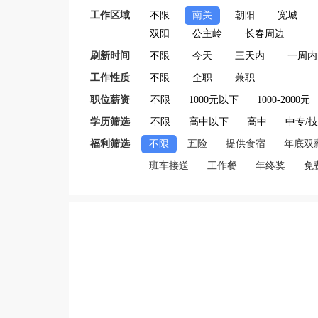
工作区域
不限
南关
朝阳
宽城
双阳
公主岭
长春周边
刷新时间
不限
今天
三天内
一周内
工作性质
不限
全职
兼职
职位薪资
不限
1000元以下
1000-2000元
学历筛选
不限
高中以下
高中
中专/
福利筛选
不限
五险
提供食宿
年底双
班车接送
工作餐
年终奖
免