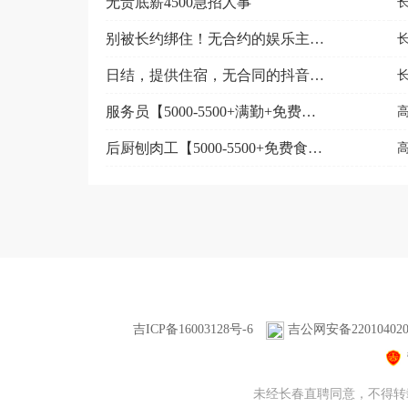
无责底薪4500急招人事
别被长约绑住！无合约的娱乐主播岗
日结，提供住宿，无合同的抖音娱乐主播 无擦边 诚招
服务员【5000-5500+满勤+免费食宿】
后厨刨肉工【5000-5500+免费食宿 】
吉ICP备16003128号-6
吉公网安备220104020
未经长春直聘同意，不得转载本