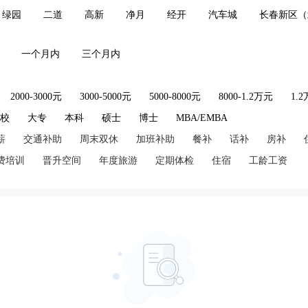
绿园
二道
高新
净月
经开
汽车城
长春新区（
一个月内
三个月内
2000-3000元
3000-5000元
5000-8000元
8000-1.2万元
1.
技校
大专
本科
硕士
博士
MBA/EMBA
薪
交通补助
周末双休
加班补助
餐补
话补
房补
费培训
晋升空间
年度旅游
定期体检
住宿
工龄工资