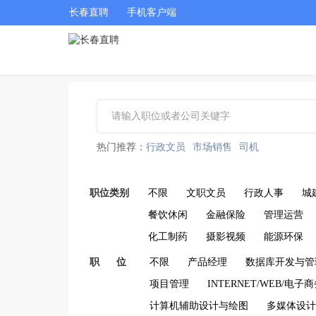
长春直聘
手机客户端
热门推荐：
行政文员
市场销售
司机
职位类别
不限
文职文员
行政人事
城
餐饮休闲
金融保险
管理运营
化工制药
摄影视频
能源环保
职 位
不限
产品经理
数据库开发与管理
项目管理
INTERNET/WEB/电子
计算机辅助设计与绘图
多媒体设计