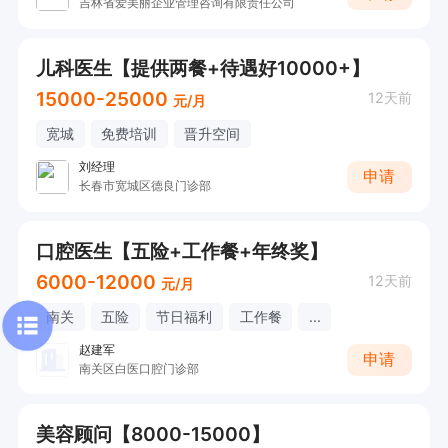
吉林省爱美丽企业管理咨询有限责任公司
儿科医生【提供两餐+待遇好10000+】
15000-25000
12天前
元/月
宽城
免费培训
晋升空间
刘经理
申请
长春市宽城区德良门诊部
口腔医生【五险+工作餐+年终奖】
6000-12000
12天前
元/月
南关
五险
节日福利
工作餐
...
赵建军
申请
南关区白医口腔门诊部
美容顾问【8000-15000】