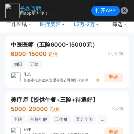
搜索
长春直聘
打开APP
地图
用app更方便！
工作区域
医疗美容
1.2万-2万
筛选
中医医师（五险6000-15000元）
6000-15000
3小时前
元/月
朝阳
五险
朱总
申请
长春市松康健康管理有限公司朝阳宋康中医诊所
美疗师【提供午餐+三险+待遇好】
5000-20000
3天前
元/月
不限
带薪年假
工作餐
晋升空间
...
经理
申请