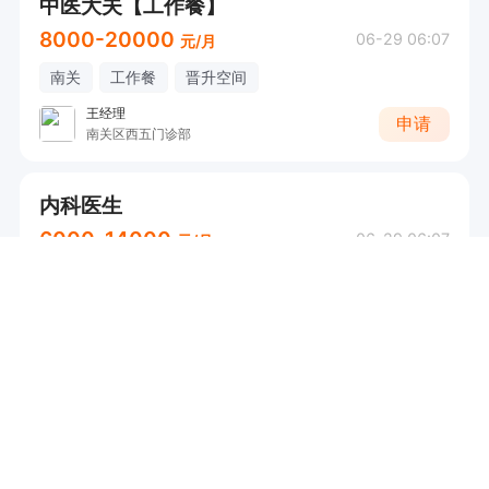
中医大夫【工作餐】
8000-20000
06-29 06:07
元/月
南关
工作餐
晋升空间
王经理
申请
南关区西五门诊部
内科医生
6000-14000
06-29 06:07
元/月
汽车城
节日福利
工作餐
定期体检
经理
申请
汽车经济技术开发区济世综合门诊部
美容区域经理【保险+月薪10000+】
8000-13000
06-29 06:07
元/月
宽城