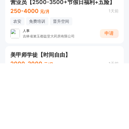
营业员【2500-3500+节假日福利+五险】
250-4000
1天前
元/月
农安
免费培训
晋升空间
人事
申请
吉林省漱玉都益堂大药房有限公司
美甲师学徒【时间自由】
2000-3000
1天前
元/月
宽城
年底双薪
节日福利
王女士
申请
宽城区与你美甲店（个体工商户）
口腔医生助理【五险+餐补】
3000-5000
2天前
元/月
二道
五险
餐补