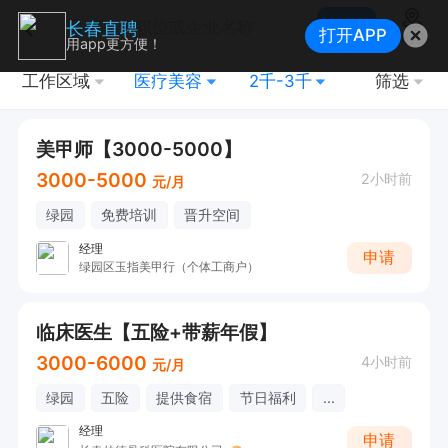
搜索
长春直聘
打开APP
地图
用app更方便！
工作区域
医疗美容
2千-3千
筛选
美甲师【3000-5000】
3000-5000
2小时前
元/月
绿园
免费培训
晋升空间
经理
申请
绿园区玉指美甲行（个体工商户）
临床医生【五险+带薪年假】
3000-6000
4小时前
元/月
绿园
五险
提供食宿
节日福利
...
经理
申请