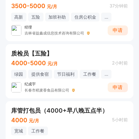
3500-5000
37分钟前
元/月
高新
五险
加班补助
住房公积金
...
经理
申请
吉林省益鑫成信息技术咨询有限公司
质检员【五险】
4000-5000
2小时前
元/月
绿园
提供食宿
节日福利
工作餐
...
纪成宇
申请
长春市稻麦香食品有限公司
库管打包员（4000+早八晚五点半）
4000
5小时前
元/月
宽城
工作餐