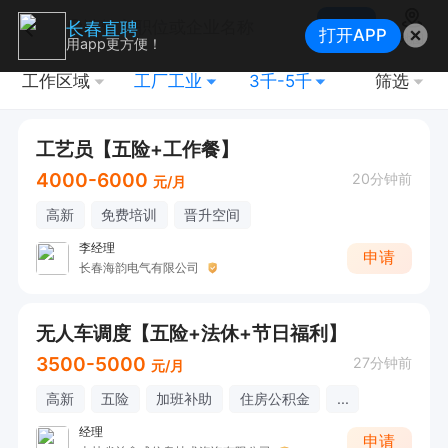
搜索
长春直聘
打开APP
地图
用app更方便！
工作区域
工厂工业
3千-5千
筛选
工艺员【五险+工作餐】
4000-6000
20分钟前
元/月
高新
免费培训
晋升空间
李经理
申请
长春海韵电气有限公司
无人车调度【五险+法休+节日福利】
3500-5000
27分钟前
元/月
高新
五险
加班补助
住房公积金
...
经理
申请