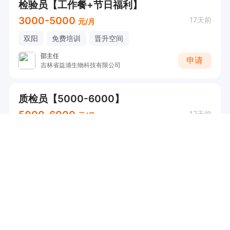
检验员【工作餐+节日福利】
3000-5000
17天前
元/月
双阳
免费培训
晋升空间
邵主任
申请
吉林省益浦生物科技有限公司
质检员【5000-6000】
5000-6000
17天前
元/月
农安
提供食宿
先生
申请
吉林省鼎恒建材有限公司
急招夜班订单发货员【免费提供食宿】
3000-5000
21天前
元/月
德惠
免费培训
晋升空间