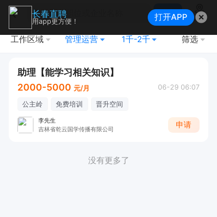
搜索
长春直聘
打开APP
地图
用app更方便！
工作区域
管理运营
1千-2千
筛选
助理【能学习相关知识】
2000-5000
06-29 06:07
元/月
公主岭
免费培训
晋升空间
李先生
申请
吉林省乾云国学传播有限公司
没有更多了